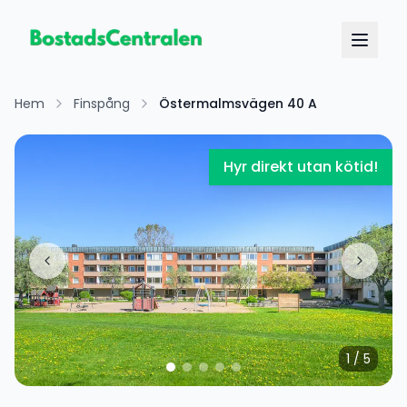
Hem
Finspång
Östermalmsvägen 40 A
Hyr direkt utan kötid!
1
/
5