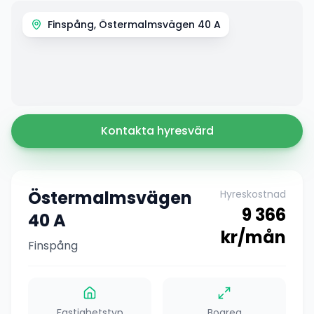
Finspång, Östermalmsvägen 40 A
Kontakta hyresvärd
Östermalmsvägen
Hyreskostnad
9 366
40 A
kr/mån
Finspång
Fastighetstyp
Boarea