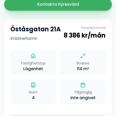
Kontakta hyresvärd
Öståsgatan 21A
Hyreskostnad
8 386
kr/mån
Kristinehamn
Fastighetstyp
Boarea
Lägenhet
114
m²
Rum
Tillgänglig
4
Inte angivet