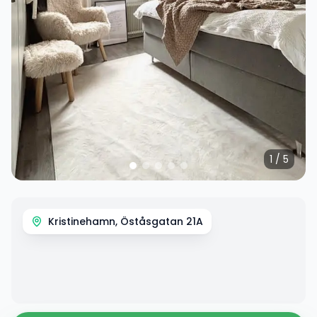
1
/
5
Kristinehamn, Öståsgatan 21A