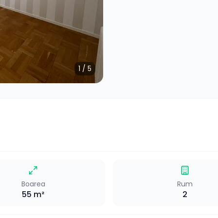
1
/
5
Boarea
Rum
55
m²
2