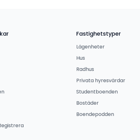
kar
Fastighetstyper
Lägenheter
Hus
Radhus
Privata hyresvärdar
en
Studentboenden
Bostäder
Boendepodden
Registrera