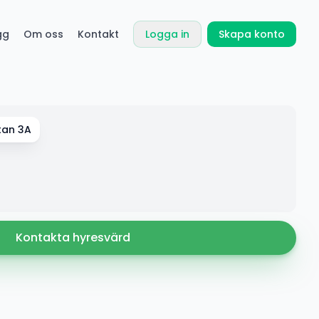
gg
Om oss
Kontakt
Logga in
Skapa konto
tan 3A
Kontakta hyresvärd