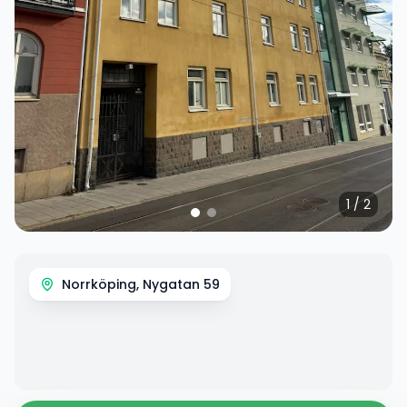
1
/
2
Norrköping, Nygatan 59