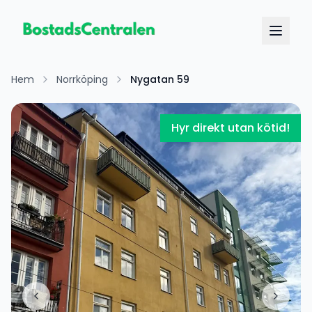
Hem
Norrköping
Nygatan 59
Hyr direkt utan kötid!