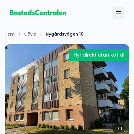
Hem
Gävle
Nygårdsvägen 10
Hyr direkt utan kötid!
1
/
1