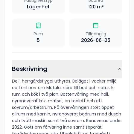
Fastighetstyp
Boarea
Lägenhet
120
m²
Rum
Tillgänglig
5
2026-06-25
Beskrivning
Del i herrgårdsflygel uthyres. Beläget i vacker miljö
ca 1 mil norr om Motala, nära till bad och natur. 5
rum och kök i två plan. Bottenvåning med hall,
nyrenoverat kök, matsal, en toalett och ett
sovrum/arbetsrum. På övervåningen stort öppet
allrum med kamin, nyrenoverat badrum med dusch
och tvättmaskin samt två sovrum. Renoverad under
2022. Gott om förvaring inne samt separat
förrådsutrymmen ute. Uteplats/liten trädgård i