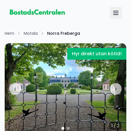
Hem
Motala
Norra Freberga
Hyr direkt utan kötid!
1
/
2