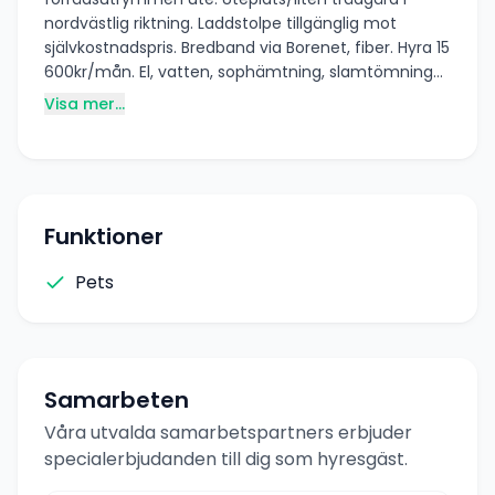
nordvästlig riktning. Laddstolpe tillgänglig mot
självkostnadspris. Bredband via Borenet, fiber. Hyra 15
600kr/mån. El, vatten, sophämtning, slamtömning
och uppvärmning ingår i hyran. Uppgiven yta är en
Visa mer...
uppskattning .
Funktioner
Pets
Samarbeten
Våra utvalda samarbetspartners erbjuder
specialerbjudanden till dig som hyresgäst.