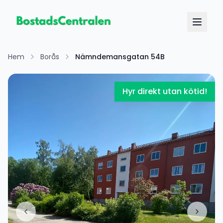
Hem
Borås
Nämndemansgatan 54B
Hyr direkt utan kötid!