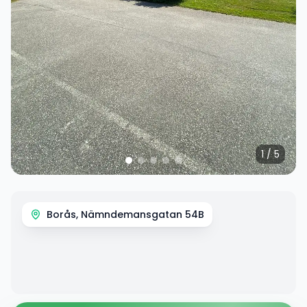
1
/
5
Borås, Nämndemansgatan 54B