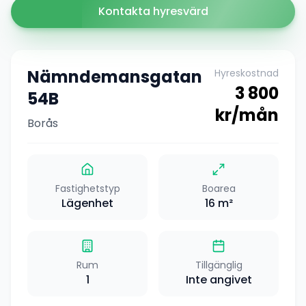
Kontakta hyresvärd
Nämndemansgatan
Hyreskostnad
3 800
54B
kr/mån
Borås
Fastighetstyp
Boarea
Lägenhet
16
m²
Rum
Tillgänglig
1
Inte angivet