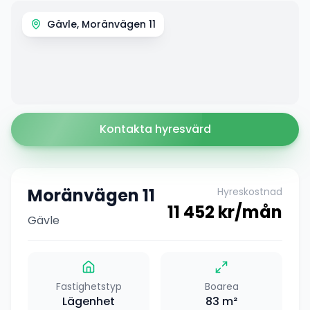
Gävle, Moränvägen 11
Kontakta hyresvärd
Moränvägen 11
Hyreskostnad
11 452
kr/mån
Gävle
Fastighetstyp
Boarea
Lägenhet
83
m²