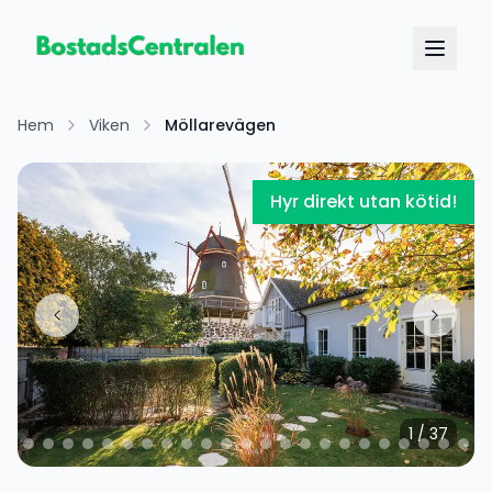
Hem
Viken
Möllarevägen
Hyr direkt utan kötid!
1
/
37