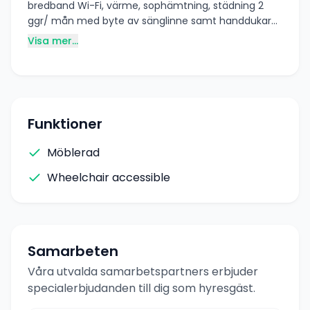
bredband Wi-Fi, värme, sophämtning, städning 2
ggr/ mån med byte av sänglinne samt handdukar
ingår. 1 p-plats. HUSDJUR OCH RÖKNING EJ TILLÅTET.
Visa mer...
Företagsbostad / privatperson / familj Helsingborg
Höganäs Ängelholm
Funktioner
Möblerad
Wheelchair accessible
Samarbeten
Våra utvalda samarbetspartners erbjuder
specialerbjudanden till dig som hyresgäst.