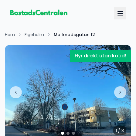
Hem
Figeholm
Marknadsgatan 12
Hyr direkt utan kötid!
1
/
3