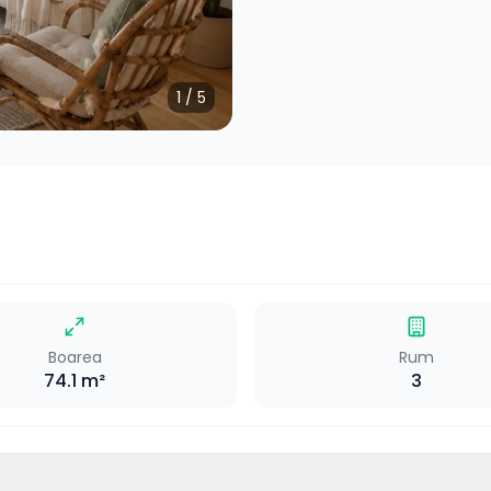
1
/
5
Boarea
Rum
74.1
m²
3