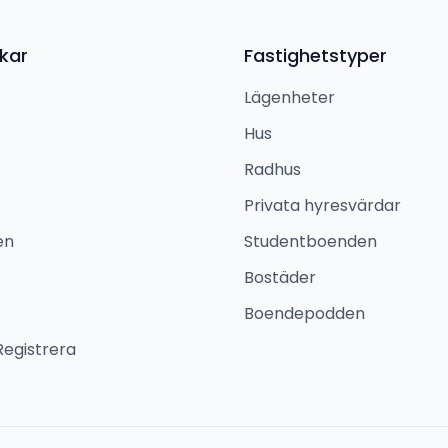
kar
Fastighetstyper
Lägenheter
Hus
Radhus
Privata hyresvärdar
en
Studentboenden
Bostäder
Boendepodden
Registrera