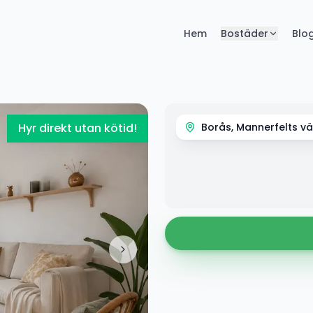
Hem
Bostäder
Blo
Hyr direkt utan kötid!
Borås, Mannerfelts vä