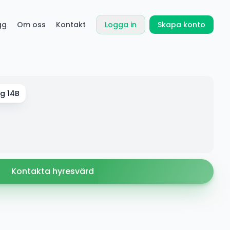
gg
Om oss
Kontakt
Logga in
Skapa konto
g 14B
Kontakta hyresvärd