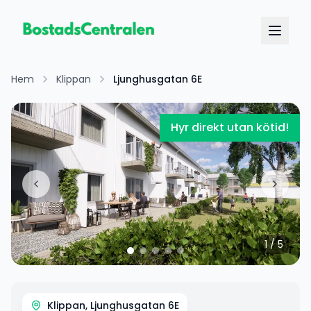
Hem
Klippan
Ljunghusgatan 6E
Hyr direkt utan kötid!
1
/
5
Klippan, Ljunghusgatan 6E