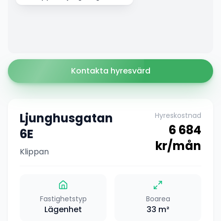
Kontakta hyresvärd
Ljunghusgatan
Hyreskostnad
6 684
6E
kr/mån
Klippan
Fastighetstyp
Boarea
Lägenhet
33
m²