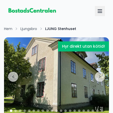
Hem
Ljungsbro
LJUNG Stenhuset
Hyr direkt utan kötid!
1
/
21