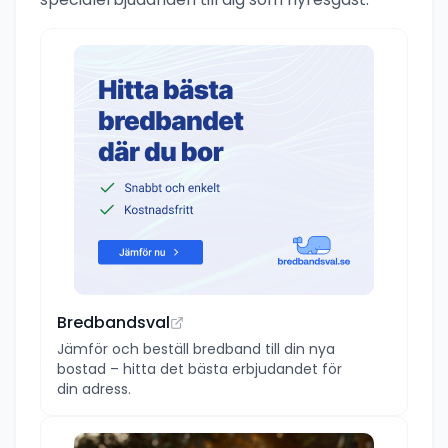
Tillgång till 50 kW elbilssnabbladdare, parkering och
grillplats finns utomhus. Rökfritt inomhus.
Bredbandsval
Jämför och beställ bredband till din nya
bostad – hitta det bästa erbjudandet för
din adress.