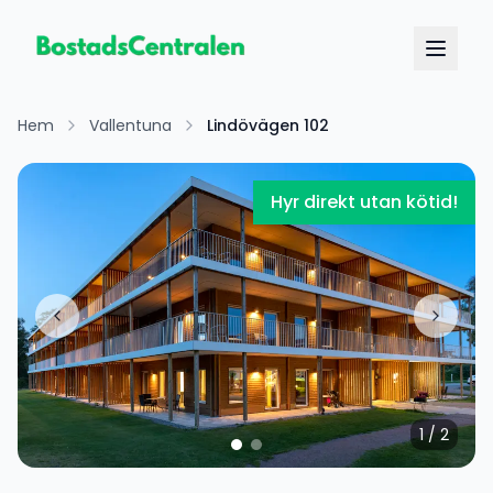
Hem
Vallentuna
Lindövägen 102
Hyr direkt utan kötid!
1
/
2