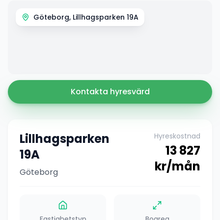
Göteborg, Lillhagsparken 19A
Kontakta hyresvärd
Lillhagsparken
Hyreskostnad
13 827
19A
kr/mån
Göteborg
Fastighetstyp
Boarea