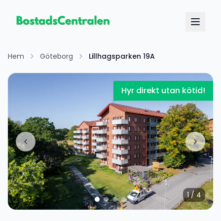
Hem
Göteborg
Lillhagsparken 19A
Hyr direkt utan kötid!
1
/
4