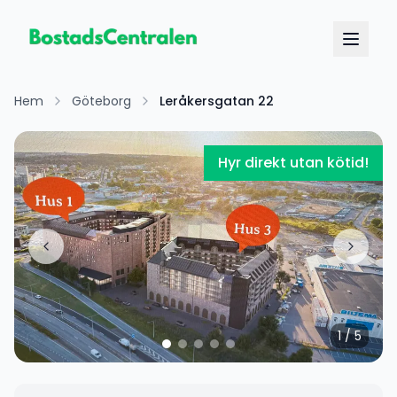
Hem
Göteborg
Leråkersgatan 22
Hyr direkt utan kötid!
1
/
5