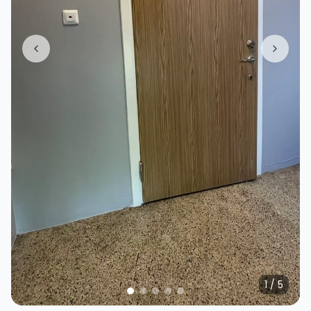
1
/
5