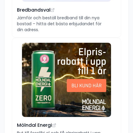
Bredbandsval
Jämför och beställ bredband till din nya
bostad – hitta det bästa erbjudandet för
din adress.
Mölndal Energi
Byt till fossilfri el och få elprisrabatt i upp