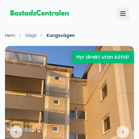
Hem
Växjö
Kungsvägen
Hyr direkt utan kötid!