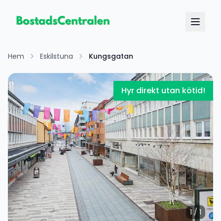
Hem
Eskilstuna
Kungsgatan
Hyr direkt utan kötid!
1
/
1