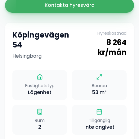
Kontakta hyresvärd
Köpingevägen
Hyreskostnad
8 264
54
kr/mån
Helsingborg
Fastighetstyp
Boarea
Lägenhet
53
m²
Rum
Tillgänglig
2
Inte angivet