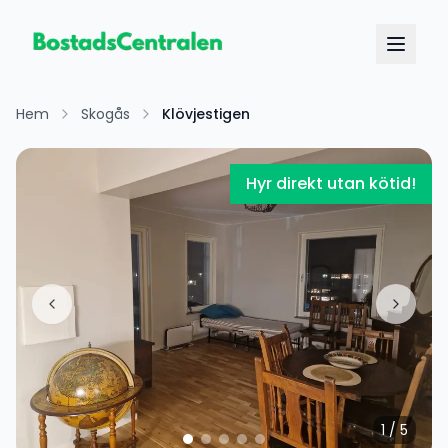
Hem
Skogås
Klövjestigen
Hyr direkt utan kötid!
1
/
5