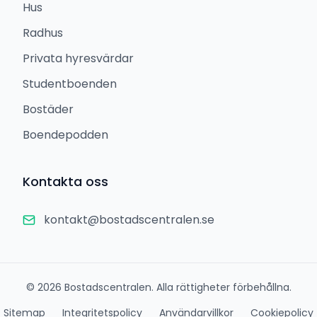
Hus
Radhus
Privata hyresvärdar
Studentboenden
Bostäder
Boendepodden
Kontakta oss
kontakt@bostadscentralen.se
©
2026
Bostadscentralen. Alla rättigheter förbehållna.
Sitemap
Integritetspolicy
Användarvillkor
Cookiepolicy