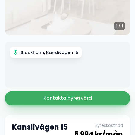
1
/
1
Stockholm, Kanslivägen 15
Kontakta hyresvärd
Kanslivägen 15
Hyreskostnad
5 994
kr/mån