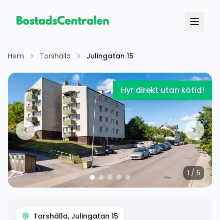
Hem
Torshälla
Julingatan 15
Hyr direkt utan kötid!
1
/
5
Torshälla, Julingatan 15