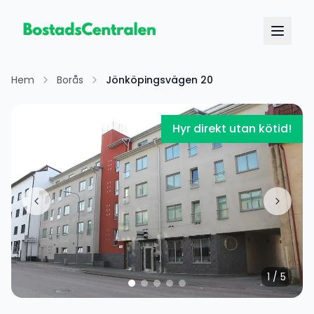
Hem
Borås
Jönköpingsvägen 20
Hyr direkt utan kötid!
1
/
5