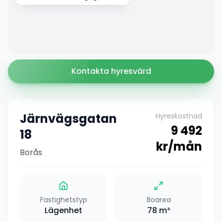
Kontakta hyresvärd
Järnvägsgatan
Hyreskostnad
9 492
18
kr/mån
Borås
Fastighetstyp
Boarea
Lägenhet
78
m²