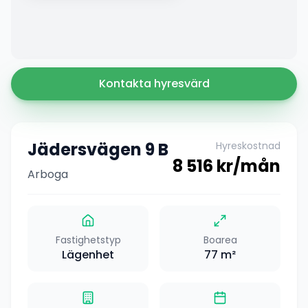
Kontakta hyresvärd
Jädersvägen 9 B
Hyreskostnad
8 516
kr/mån
Arboga
Fastighetstyp
Boarea
Lägenhet
77
m²