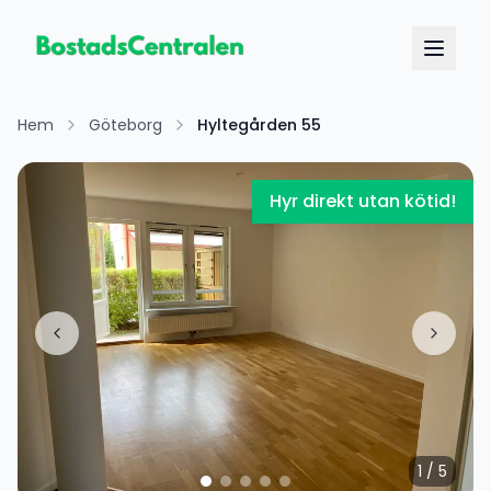
Hem
Göteborg
Hyltegården 55
Hyr direkt utan kötid!
1
/
5