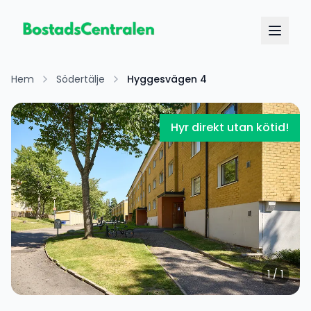
Hem
Södertälje
Hyggesvägen 4
Hyr direkt utan kötid!
1
/
1