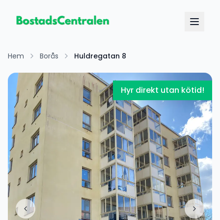
Hem
Borås
Huldregatan 8
Hyr direkt utan kötid!