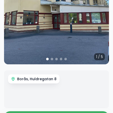
1
/
5
Borås, Huldregatan 8