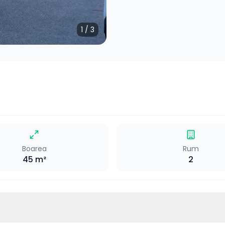
1
/
3
Boarea
Rum
45
m²
2