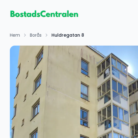
Hem
Borås
Huldregatan 8