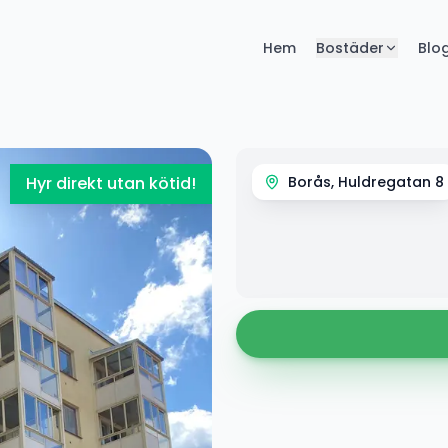
Hem
Bostäder
Blo
Hyr direkt utan kötid!
Borås, Huldregatan 8