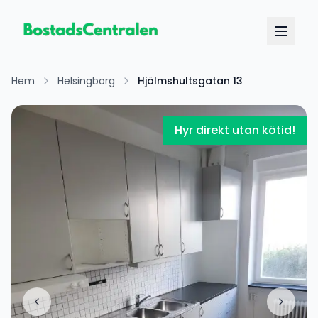
Hem
Helsingborg
Hjälmshultsgatan 13
Hyr direkt utan kötid!