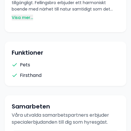
tillgängligt. Fellingsbro erbjuder ett harmoniskt
boende med närhet till natur samtidigt som det
finns bra pendlingsmöjligheter till Örebro, Arboga
Visa mer...
och Västerås. Stockholm nås enkelt med bil eller tåg
via närliggande orter. Nära till service, matbutik och
kommunikationer. Hyra: 6640 kr/mån Välkommen
att kontakta oss vid intresse eller för mer
information: Tel: 070-770 92 00 E-post:
Funktioner
info@palatinen.se https://www.pabo.se/
Pets
Firsthand
Samarbeten
Våra utvalda samarbetspartners erbjuder
specialerbjudanden till dig som hyresgäst.