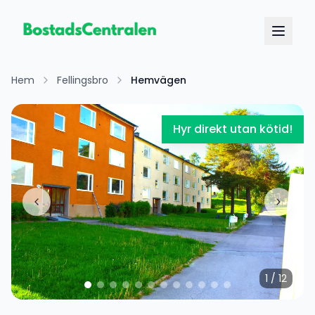
Hem
Fellingsbro
Hemvägen
Hyr direkt utan kötid!
1
/
12