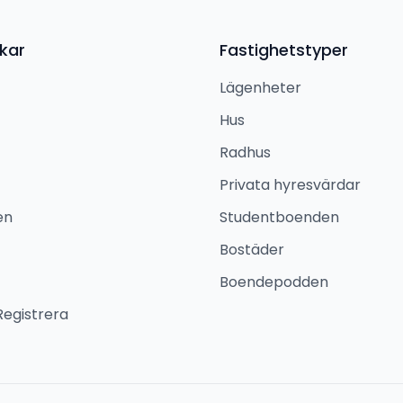
kar
Fastighetstyper
Lägenheter
Hus
Radhus
Privata hyresvärdar
en
Studentboenden
Bostäder
Boendepodden
Registrera