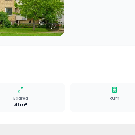
1
/
3
Boarea
Rum
41
m²
1