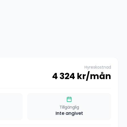
Hyreskostnad
4 324
kr/mån
Tillgänglig
Inte angivet