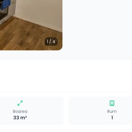
1
/
4
Boarea
Rum
33
m²
1