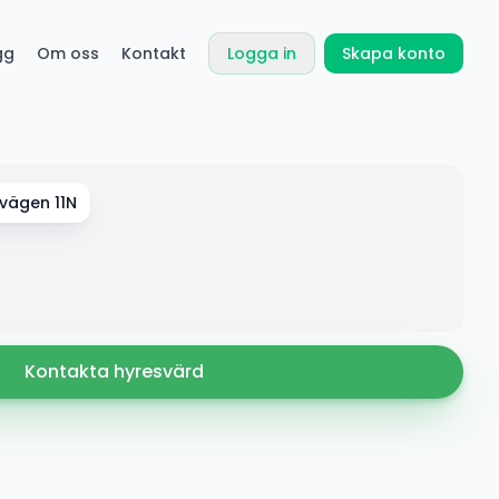
gg
Om oss
Kontakt
Logga in
Skapa konto
vägen 11N
Kontakta hyresvärd