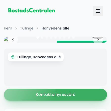
Hem
Tullinge
Hanvedens allé
1
/
9
Hyr direkt utan kötid!
Tullinge, Hanvedens allé
Kontakta hyresvärd