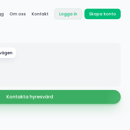
gg
Om oss
Kontakt
Logga in
Skapa konto
svägen
Kontakta hyresvärd