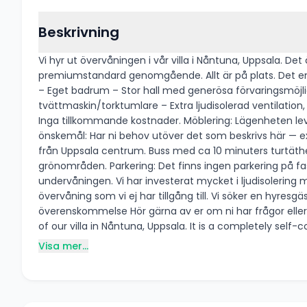
Beskrivning
Vi hyr ut övervåningen i vår villa i Nåntuna, Uppsala.
premiumstandard genomgående. Allt är på plats. Det enda som krävs är att flytta in. Bostaden: – 2 rum och kök med 
– Eget badrum – Stor hall med generösa förvaringsmöjlig
tvättmaskin/torktumlare – Extra ljudisolerad ventilation, stegljudsisolerat golv och förs
Inga tillkommande kostnader. Möblering: Lägenheten levereras möblerad, delvis möblerad eller omöblerad — vi anpassar efter era önskemål. Garderober medföljer alltid. Övriga
önskemål: Har ni behov utöver det som beskrivs här — exempelvis 
från Uppsala centrum. Buss med ca 10 minuters turtäthet
grönområden. Parkering: Det finns ingen parkering på fastigheten, men det finns gästparkering och allmän parkering väldigt nära. Om oss: Vi är en småbarnsfamilj som bor på
undervåningen. Vi har investerat mycket i ljudisolering 
övervåning som vi ej har tillgång till. Vi söker en hyresgäst som trivs med detta upplägg. Hyra: inkl. e
överenskommelse Hör gärna av er om ni har frågor eller vill boka ett visningsbesök. Med vänliga hälsningar Jimmy & Karin _____________ We are renting out the upper floor
of our villa in Nåntuna, Uppsala. It is a completely sel
2025–2026 to a premium standard throughout. Everything is in place. If you are interested or want to know more please let me know. If y
Visa mer...
the ad we are open to discuss that ss well.