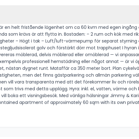
 Det är en helt fristående lägenhet om ca 60 kvm med egen ingån
riktiga arbetsytor och full köksutrustning — inte ett pentry
heter – Högt i tak – Luft/luft-värmepump för separat styrning a
tärkt dörr mot trapphuset I hyran ingår allt: El, vatten, värme och bredband 1 000 Mbit/s.
professionell hemstädning eller något annat — är vi öppna för att diskuter
, nästan dygnet runt. Mataffär ca 350 meter bort. Plan cykelvä
men vill vara transparenta med att det förekommer liv och rörels
l, vatten, värme och bredband. Se annons Inflyttning: Enligt
f-contained apartment of approximately 60 sqm with its own priva
ou have other needs not covered in