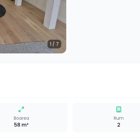
1
/
7
Boarea
Rum
58
m²
2