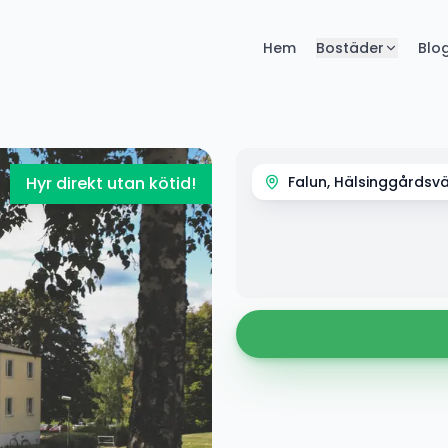
Hem
Bostäder
Blo
Hyr direkt utan kötid!
Falun, Hälsinggårdsv