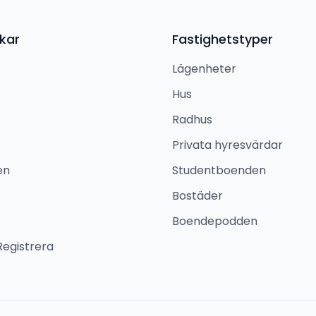
kar
Fastighetstyper
Lägenheter
Hus
Radhus
Privata hyresvärdar
en
Studentboenden
Bostäder
Boendepodden
Registrera