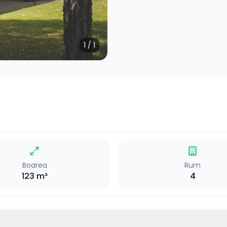
1
/
1
Boarea
Rum
123
m²
4