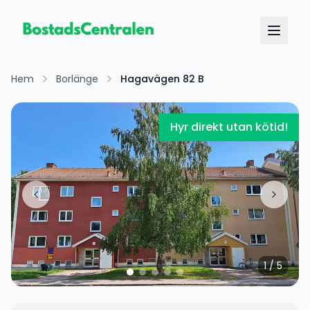
Hem
Borlänge
Hagavägen 82 B
Hyr direkt utan kötid!
1
/
5