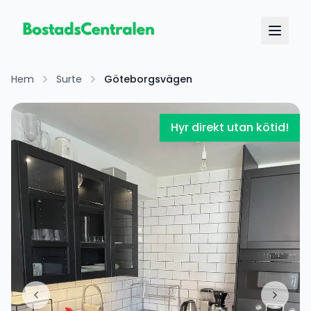
Hem
Surte
Göteborgsvägen
Hyr direkt utan kötid!