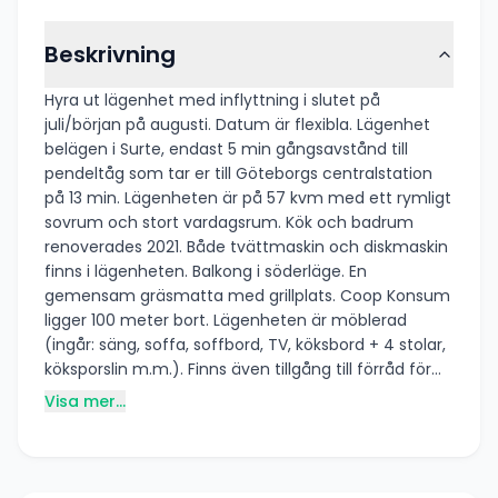
Beskrivning
Hyra ut lägenhet med inflyttning i slutet på
juli/början på augusti. Datum är flexibla. Lägenhet
belägen i Surte, endast 5 min gångsavstånd till
pendeltåg som tar er till Göteborgs centralstation
på 13 min. Lägenheten är på 57 kvm med ett rymligt
sovrum och stort vardagsrum. Kök och badrum
renoverades 2021. Både tvättmaskin och diskmaskin
finns i lägenheten. Balkong i söderläge. En
gemensam gräsmatta med grillplats. Coop Konsum
ligger 100 meter bort. Lägenheten är möblerad
(ingår: säng, soffa, soffbord, TV, köksbord + 4 stolar,
köksporslin m.m.). Finns även tillgång till förråd för
förvaring. El och WIFI ingår i hyran.
Visa mer...