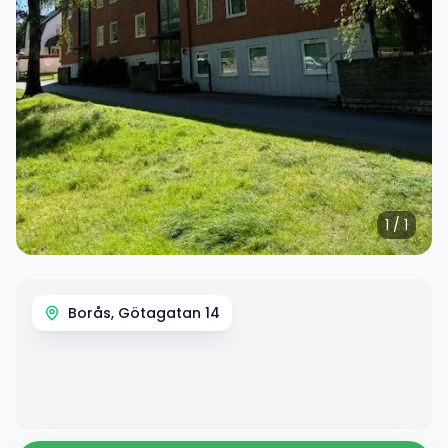
1
/
1
Borås, Götagatan 14