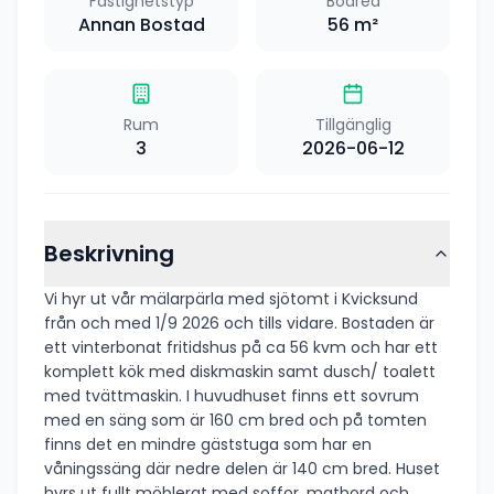
Fastighetstyp
Boarea
Annan Bostad
56
m²
Rum
Tillgänglig
3
2026-06-12
Beskrivning
Vi hyr ut vår mälarpärla med sjötomt i Kvicksund
från och med 1/9 2026 och tills vidare. Bostaden är
ett vinterbonat fritidshus på ca 56 kvm och har ett
komplett kök med diskmaskin samt dusch/ toalett
med tvättmaskin. I huvudhuset finns ett sovrum
med en säng som är 160 cm bred och på tomten
finns det en mindre gäststuga som har en
våningssäng där nedre delen är 140 cm bred. Huset
hyrs ut fullt möblerat med soffor, matbord och