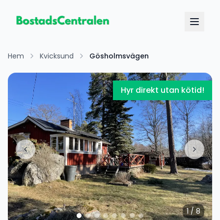
Hem
Kvicksund
Gösholmsvägen
Hyr direkt utan kötid!
1
/
8