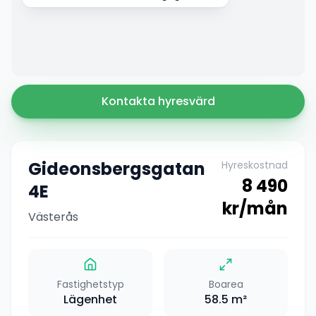
Kontakta hyresvärd
Gideonsbergsgatan
Hyreskostnad
8 490
4E
kr/mån
Västerås
Fastighetstyp
Boarea
Lägenhet
58.5
m²