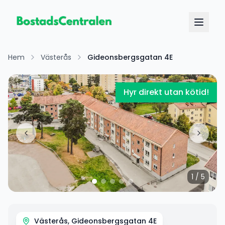
Hem
Västerås
Gideonsbergsgatan 4E
Hyr direkt utan kötid!
1
/
5
Västerås, Gideonsbergsgatan 4E