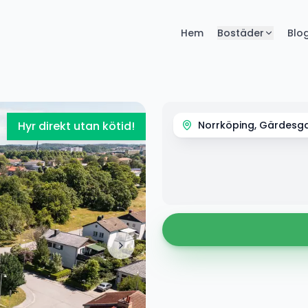
Hem
Bostäder
Blo
Hyr direkt utan kötid!
Norrköping, Gärdesg