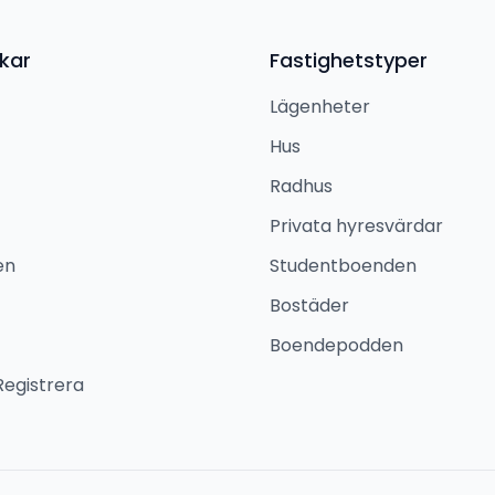
kar
Fastighetstyper
Lägenheter
Hus
Radhus
Privata hyresvärdar
en
Studentboenden
Bostäder
Boendepodden
Registrera