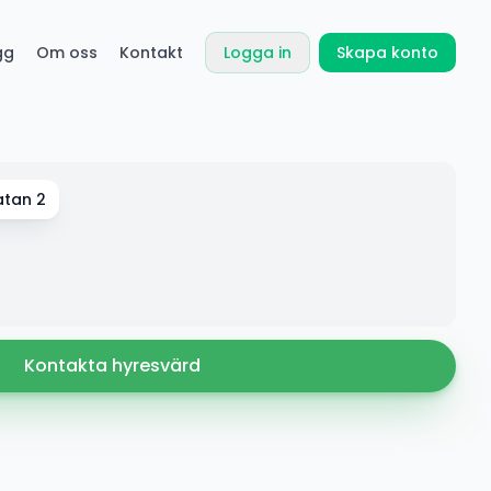
gg
Om oss
Kontakt
Logga in
Skapa konto
atan 2
Kontakta hyresvärd