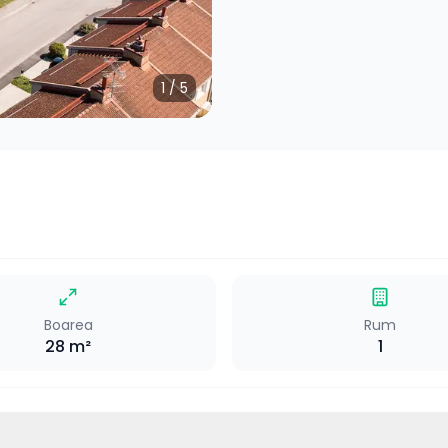
1
/
5
Boarea
Rum
28
m²
1