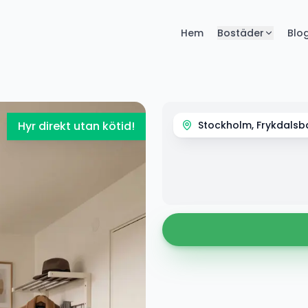
Hem
Bostäder
Blo
Hyr direkt utan kötid!
Stockholm, Frykdalsb