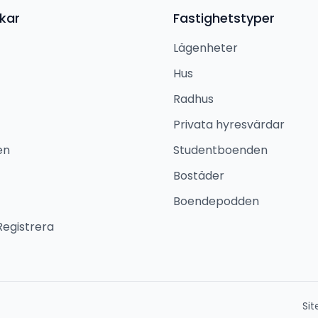
kar
Fastighetstyper
Lägenheter
Hus
Radhus
Privata hyresvärdar
en
Studentboenden
Bostäder
Boendepodden
Registrera
Si