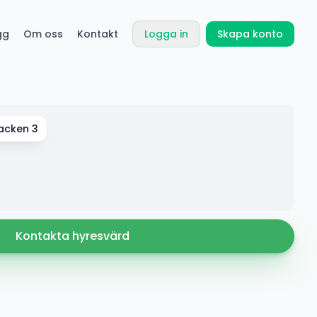
gg
Om oss
Kontakt
Logga in
Skapa konto
acken 3
Kontakta hyresvärd