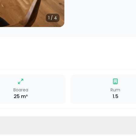
1
/
4
Boarea
Rum
25
m²
1.5