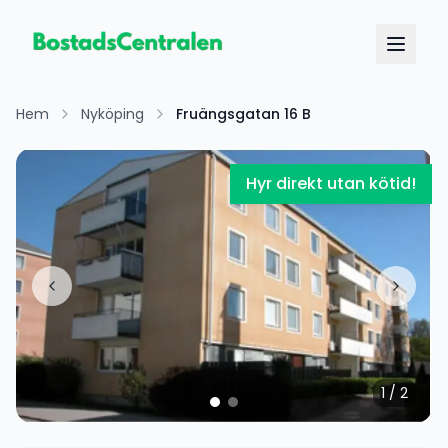
Hem
Nyköping
Fruängsgatan 16 B
Hyr direkt utan kötid!
1
/
2