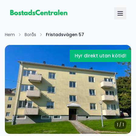
Hem
Borås
Fristadsvägen 57
Hyr direkt utan kötid!
1
/
1