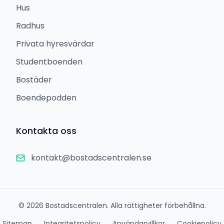
Hus
Radhus
Privata hyresvärdar
Studentboenden
Bostäder
Boendepodden
Kontakta oss
kontakt@bostadscentralen.se
©
2026
Bostadscentralen. Alla rättigheter förbehållna.
Sitemap
Integritetspolicy
Användarvillkor
Cookiepolicy