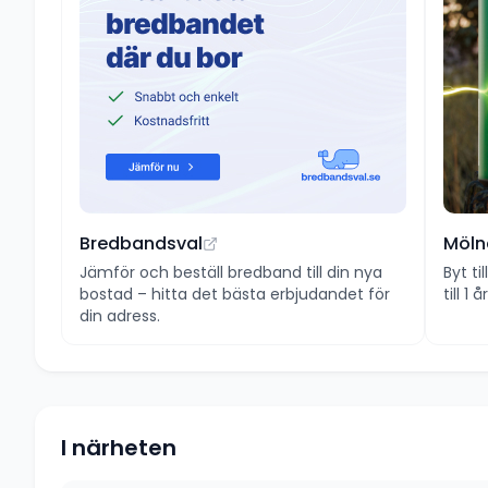
Bredbandsval
Möln
Jämför och beställ bredband till din nya
Byt ti
bostad – hitta det bästa erbjudandet för
till 1
din adress.
I närheten