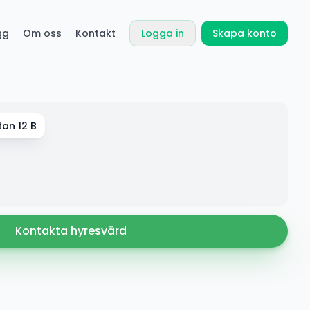
gg
Om oss
Kontakt
Logga in
Skapa konto
tan 12 B
Kontakta hyresvärd