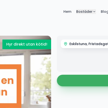
Hem
Bostäder
Blo
Hyr direkt utan kötid!
Eskilstuna, Fristadsga