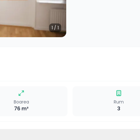
1
/
1
Boarea
Rum
76
m²
3