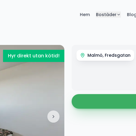
Hem
Bostäder
Blo
Hyr direkt utan kötid!
Malmö, Fredsgatan