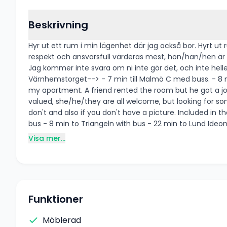
Beskrivning
Hyr ut ett rum i min lägenhet där jag också bor. Hyrt ut
respekt och ansvarsfull värderas mest, hon/han/hen är alla välkomna, men letar efter n
Jag kommer inte svara om ni inte gör det, och inte heller om ni saknar en profilbild. Inkluderat i hyran: - El/vatten -
Värnhemstorget--> - 7 min till Malmö C med buss. - 8 min till Triangeln med buss - 22 min till Lund Ideon Gateway med buss ----------------------- Renting out a room in
my apartment. A friend rented the room but he got a jo
valued, she/he/they are all welcome, but looking for someone in the age of 25-38 years. Note. Kindly tell me a 
don't and also if you don't have a picture. Included in the rent: - Water/electricity - Wifi - A bed Public transport: - 4 min walk to Värnhemstorget--> - 7 min to Malmö C with
bus - 8 min to Triangeln with bus - 22 
Visa mer...
Funktioner
Möblerad