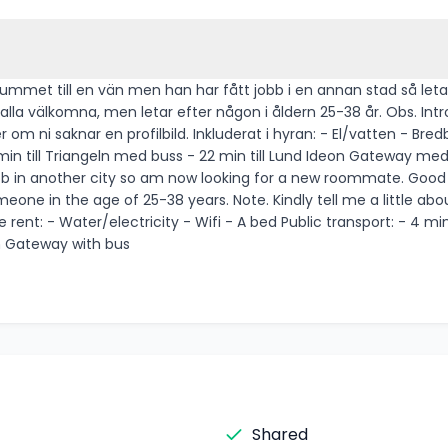
 rummet till en vän men han har fått jobb i en annan stad så leta
ågon i åldern 25-38 år. Obs. Introducera er gärna när ni skickar iväg ett meddelande.
 Bredband/wifi - Säng Kollektivtrafik: - 4 min promenad till
b in another city so am now looking for a new roommate. Good vi
little about yourself when reaching out to me. I won't reply if you
min to Lund Ideon Gateway with bus
Shared