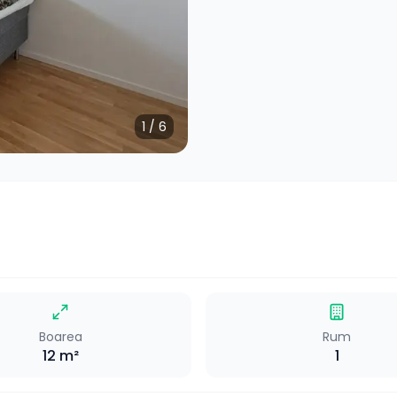
1
/
6
Boarea
Rum
12
m²
1