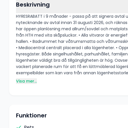
Beskrivning
HYRESRABATT i 9 månader - passa på att signera avtal under sommaren! 1 rum och kök 2.000:- rabatt/månad, månad 1-6 1.250:- rab
nytecknande av avtal innan 31 augusti 2026, och räknas av från aktuell hyra respektive år. Välplanerad ett rum
har öppen planlösning med allrum/sovdel och matplats. Energieffe
från HTH med vita skåpsluckor. • Alla vitvaror är energief
hallen. • Badrummet har våtrumsmatta och våtrumsskivor på väggarna, kommod med inbyggt tvättställ och kombinerad tvättmaskin/torktumlare. • Ljusa vita väggar och tak.
• Mediacentral centralt placerad i alla lägenheter. • Öppna planlösningar 
hyresgäster. Både singelhushållet, parhushållet, familjen eller studentboendet hittar du här i kvarteret. För dig som är äldre eller har en funktionskillnad lämpar sig våra
lägenheter väldigt bra då tillgängligheten är hög. Oavsett om du har
vackert planerade rum för att få en lättmöblerad lägenhet med möjlighe
exempelbilder som kan vara från annan lägenhetsstorlek, 
Visa mer...
Funktioner
Pets