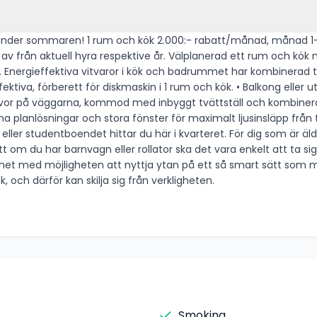
att/månad, månad 7-9 Rabatten gäller vid
 och kök med genomsikt från hall till uteplats eller balkong. Köket
ktiva vitvaror i kök och badrummet har kombinerad tvättmaskin/torktumlare.
fektiva, förberett för diskmaskin i 1 rum och kök. • Balkong eller u
och stora fönster för maximalt ljusinsläpp från två håll. Våra lägenheter passar oli
 barnvagn eller rollator ska det vara enkelt att ta sig till och från sitt hem
ten att nyttja ytan på ett så smart sätt som möjligt. Observera att bilderna i ann
och därför kan skilja sig från verkligheten.
Smoking