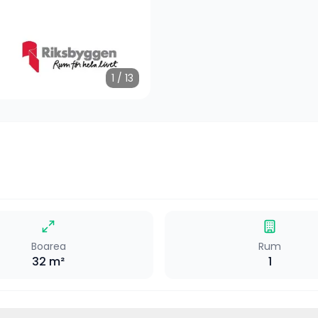
1
/
13
Boarea
Rum
32
m²
1