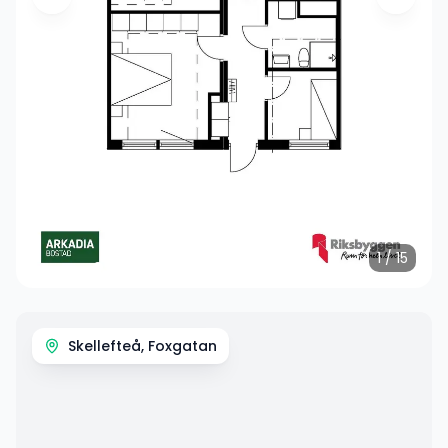
1
/
15
Skellefteå, Foxgatan