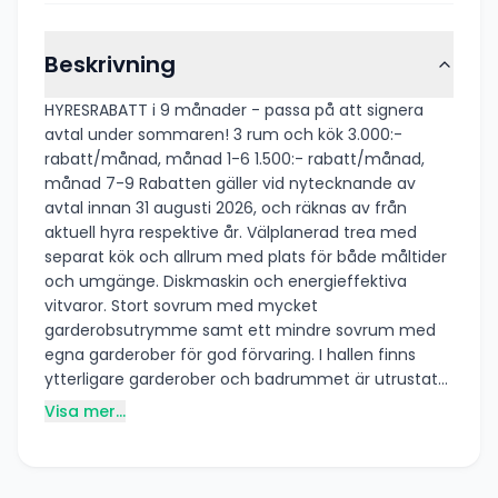
Beskrivning
HYRESRABATT i 9 månader - passa på att signera
avtal under sommaren! 3 rum och kök 3.000:-
rabatt/månad, månad 1-6 1.500:- rabatt/månad,
månad 7-9 Rabatten gäller vid nytecknande av
avtal innan 31 augusti 2026, och räknas av från
aktuell hyra respektive år. Välplanerad trea med
separat kök och allrum med plats för både måltider
och umgänge. Diskmaskin och energieffektiva
vitvaror. Stort sovrum med mycket
garderobsutrymme samt ett mindre sovrum med
egna garderober för god förvaring. I hallen finns
ytterligare garderober och badrummet är utrustat
med kombinerad tvättmaskin/torktumlare. • Ljusa
Visa mer...
och välplanerade kök från HTH med vita skåpsluckor.
• Alla vitvaror är energieffektiva, och köket i 2 rum
och kök är utrustat med diskmaskin. • Balkong eller